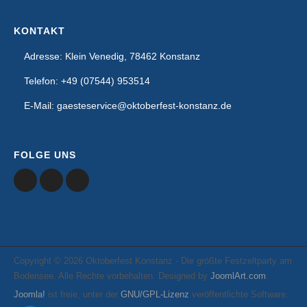
KONTAKT
Adresse: Klein Venedig, 78462 Konstanz
Telefon: +49 (07544) 953514
E-Mail: gaesteservice@oktoberfest-konstanz.de
FOLGE UNS
Copyright © 2026 Oktoberfest Konstanz - Die größte Festzeltparty am
Bodensee. Alle Rechte vorbehalten. Designed by
JoomlArt.com
.
Joomla!
ist freie, unter der
GNU/GPL-Lizenz
veröffentlichte Software.