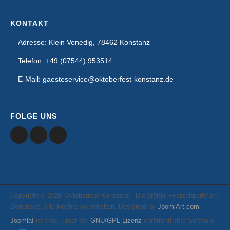
KONTAKT
Adresse: Klein Venedig, 78462 Konstanz
Telefon: +49 (07544) 953514
E-Mail: gaesteservice@oktoberfest-konstanz.de
FOLGE UNS
Copyright © 2026 Oktoberfest Konstanz - Die größte Festzeltparty am
Bodensee. Alle Rechte vorbehalten. Designed by
JoomlArt.com
.
Joomla!
ist freie, unter der
GNU/GPL-Lizenz
veröffentlichte Software.