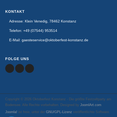
KONTAKT
Adresse: Klein Venedig, 78462 Konstanz
Telefon: +49 (07544) 953514
E-Mail: gaesteservice@oktoberfest-konstanz.de
FOLGE UNS
Copyright © 2026 Oktoberfest Konstanz - Die größte Festzeltparty am
Bodensee. Alle Rechte vorbehalten. Designed by
JoomlArt.com
.
Joomla!
ist freie, unter der
GNU/GPL-Lizenz
veröffentlichte Software.