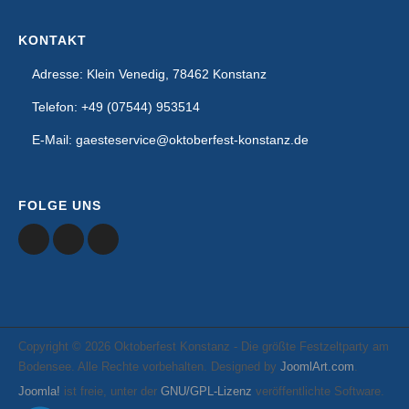
KONTAKT
Adresse: Klein Venedig, 78462 Konstanz
Telefon: +49 (07544) 953514
E-Mail: gaesteservice@oktoberfest-konstanz.de
FOLGE UNS
Copyright © 2026 Oktoberfest Konstanz - Die größte Festzeltparty am
Bodensee. Alle Rechte vorbehalten. Designed by
JoomlArt.com
.
Joomla!
ist freie, unter der
GNU/GPL-Lizenz
veröffentlichte Software.