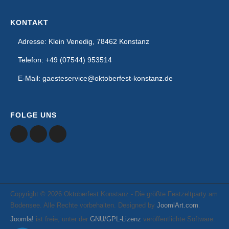
KONTAKT
Adresse: Klein Venedig, 78462 Konstanz
Telefon: +49 (07544) 953514
E-Mail: gaesteservice@oktoberfest-konstanz.de
FOLGE UNS
Copyright © 2026 Oktoberfest Konstanz - Die größte Festzeltparty am
Bodensee. Alle Rechte vorbehalten. Designed by
JoomlArt.com
.
Joomla!
ist freie, unter der
GNU/GPL-Lizenz
veröffentlichte Software.