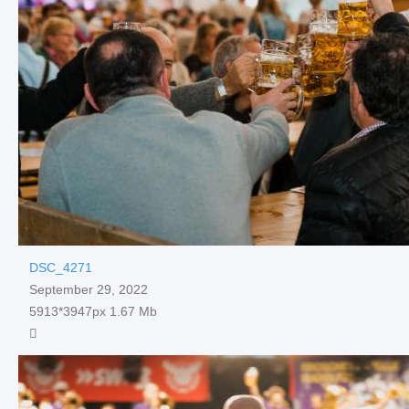
DSC_4271
September 29, 2022
5913*3947px
1.67 Mb