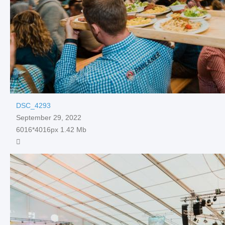
DSC_4293
September 29, 2022
6016*4016px
1.42 Mb