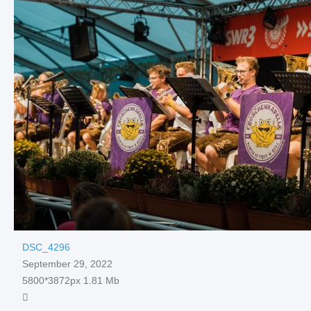
DSC_4296
September 29, 2022
5800*3872px
1.81 Mb