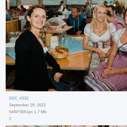
DSC_4332
September 29, 2022
5484*3661px
1.7 Mb