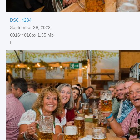
DSC_4284
September 29, 2022
6016*4016px
1.55 Mb