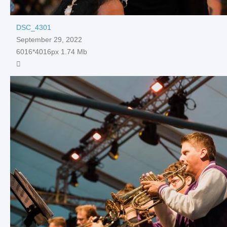
DSC_4301
September 29, 2022
6016*4016px
1.74 Mb