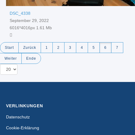
DSC_4338
September 29, 2022
6016*4016px
1.61 Mb
Start
Zurück
1
2
3
4
5
6
7
Weiter
Ende
VERLINKUNGEN
Datenschutz
Cookie-Erklärung