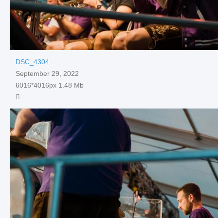
DSC_4304
September 29, 2022
6016*4016px
1.48 Mb