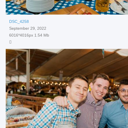
DSC_4258
September 29, 2022
6016*4016px
1.54 Mb