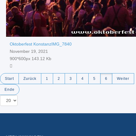
Oktoberfest KonstanzIMG_7840
November 19, 2021
900*600px
143.12 Kb
Start
Zurück
1
2
3
4
5
6
Weiter
Ende